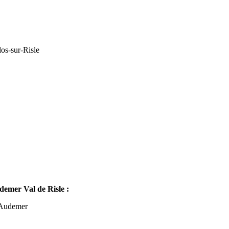
os-sur-Risle
mer Val de Risle :
-Audemer