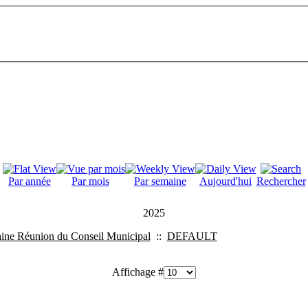
Par année
Par mois
Par semaine
Aujourd'hui
Rechercher
2025
ine Réunion du Conseil Municipal
::
DEFAULT
Affichage #