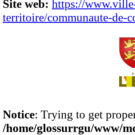
Site web:
https://www.ville
territoire/communaute-de-
Notice
: Trying to get prope
/home/glossurrgu/www/mod