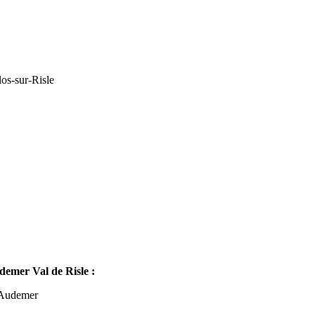
os-sur-Risle
mer Val de Risle :
-Audemer