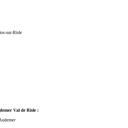
os-sur-Risle
mer Val de Risle :
-Audemer