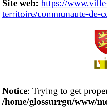
Site web:
https://www.ville
territoire/communaute-de-
Notice
: Trying to get prope
/home/glossurrgu/www/mod