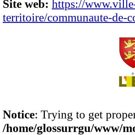
Site web:
https://www.ville
territoire/communaute-de-
Notice
: Trying to get prope
/home/glossurrgu/www/mod