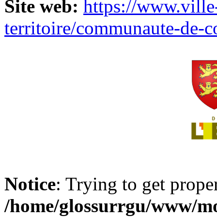
Site web:
https://www.ville
territoire/communaute-de-
Notice
: Trying to get prope
/home/glossurrgu/www/mod