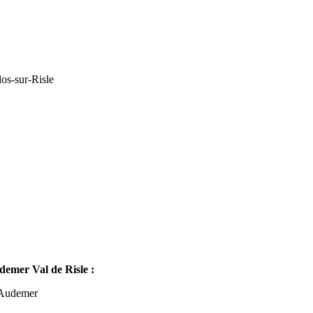
os-sur-Risle
mer Val de Risle :
-Audemer