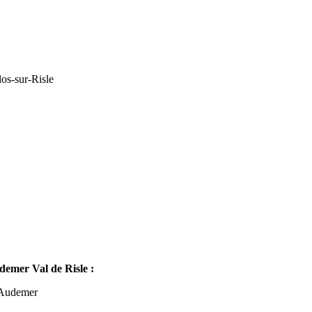
os-sur-Risle
mer Val de Risle :
-Audemer