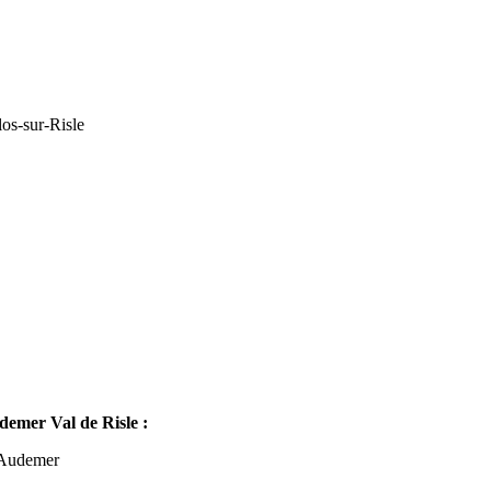
os-sur-Risle
mer Val de Risle :
-Audemer