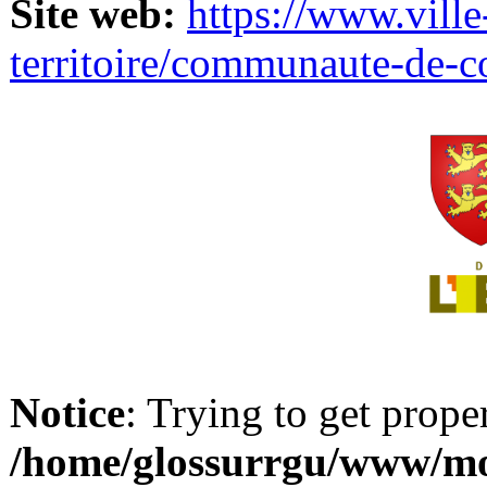
Site web:
https://www.ville
territoire/communaute-de-
Notice
: Trying to get prope
/home/glossurrgu/www/mod