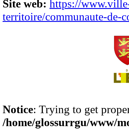
Site web:
https://www.ville
territoire/communaute-de-
Notice
: Trying to get prope
/home/glossurrgu/www/mod