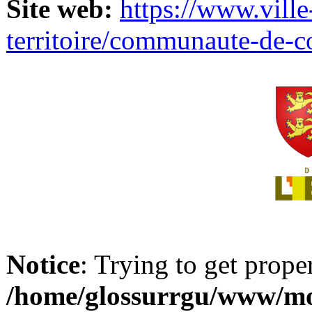
Site web:
https://www.ville
territoire/communaute-de-
Notice
: Trying to get prope
/home/glossurrgu/www/mod