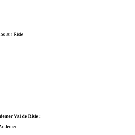
os-sur-Risle
mer Val de Risle :
-Audemer