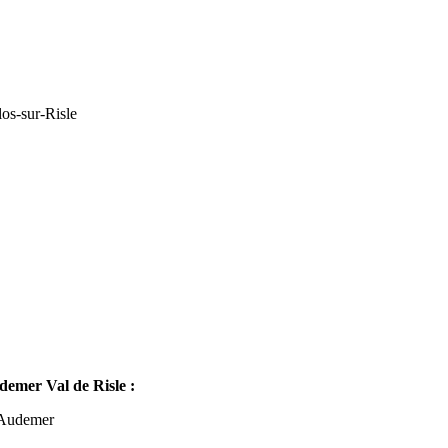
os-sur-Risle
mer Val de Risle :
-Audemer