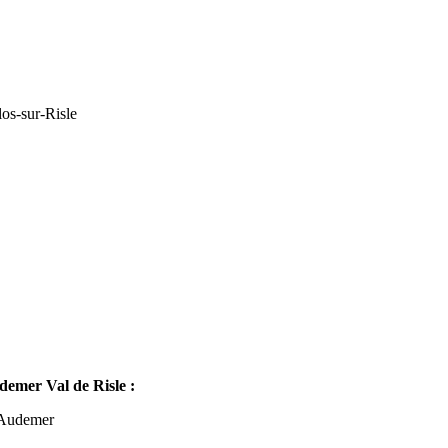
os-sur-Risle
mer Val de Risle :
-Audemer