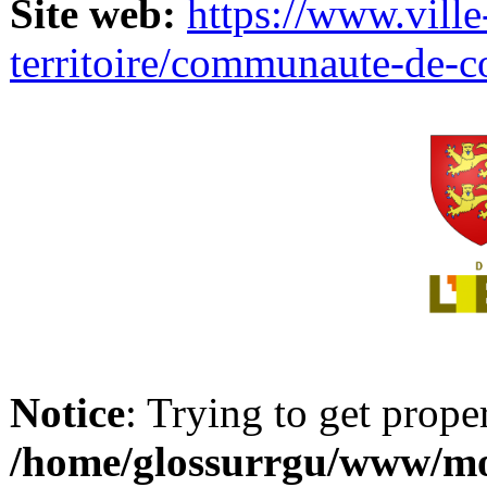
Site web:
https://www.ville
territoire/communaute-de-
Notice
: Trying to get prope
/home/glossurrgu/www/mod