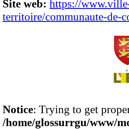
Site web:
https://www.ville
territoire/communaute-de-
Notice
: Trying to get prope
/home/glossurrgu/www/mod