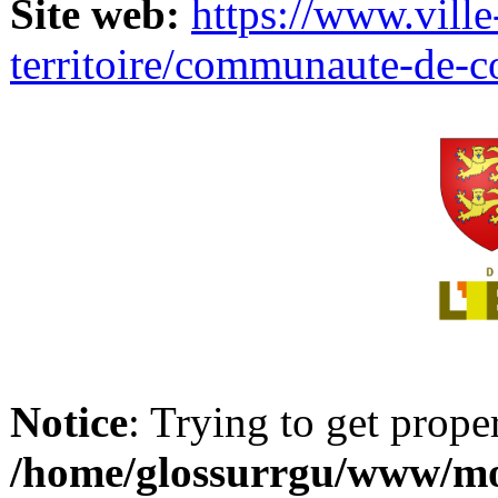
Site web:
https://www.ville
territoire/communaute-de-
Notice
: Trying to get prope
/home/glossurrgu/www/mod