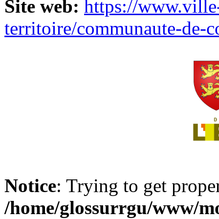
Site web:
https://www.ville
territoire/communaute-de-
Notice
: Trying to get prope
/home/glossurrgu/www/mod