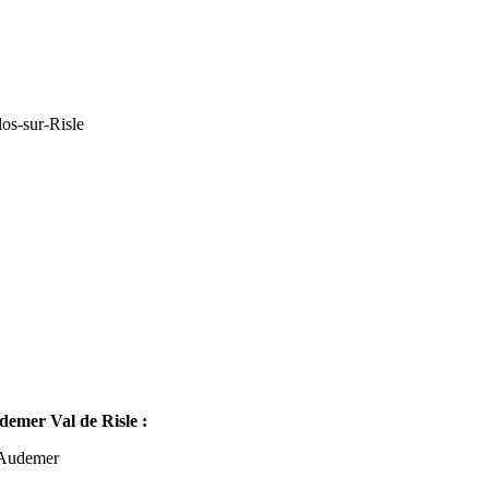
os-sur-Risle
mer Val de Risle :
-Audemer