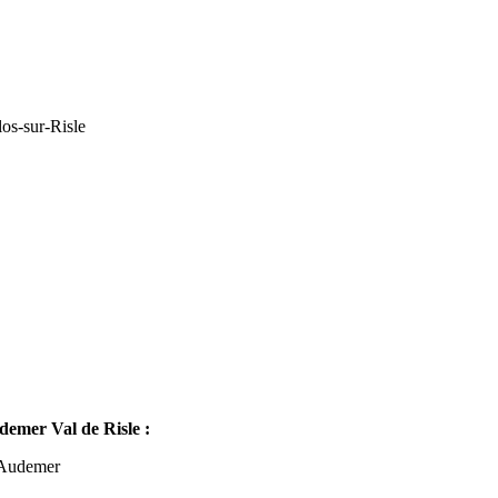
os-sur-Risle
mer Val de Risle :
-Audemer