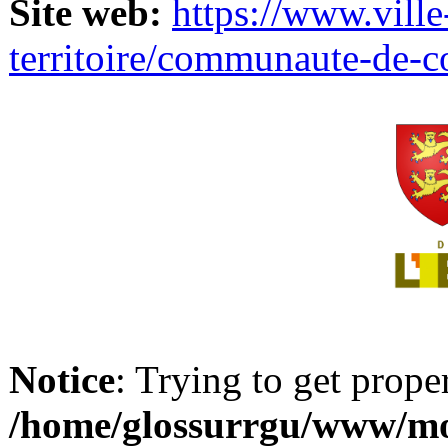
Site web:
https://www.ville
territoire/communaute-de-
Notice
: Trying to get prope
/home/glossurrgu/www/mod