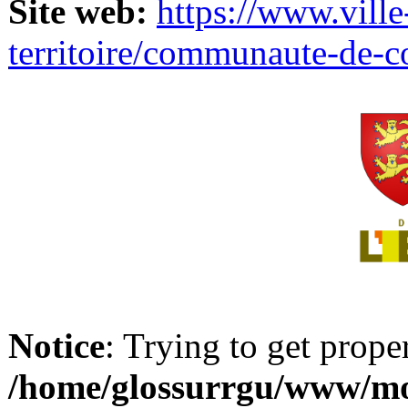
Site web:
https://www.ville
territoire/communaute-de-
Notice
: Trying to get prope
/home/glossurrgu/www/mod