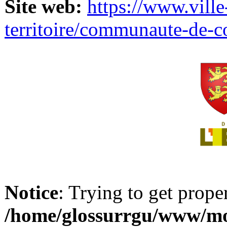
Site web:
https://www.ville
territoire/communaute-de-
Notice
: Trying to get prope
/home/glossurrgu/www/mod