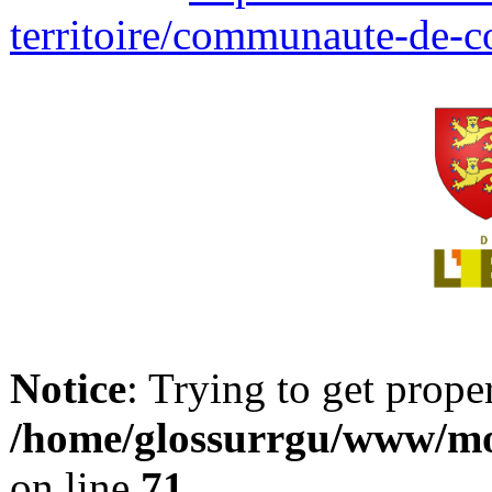
territoire/communaute-de-
Notice
: Trying to get prope
/home/glossurrgu/www/mod
on line
71