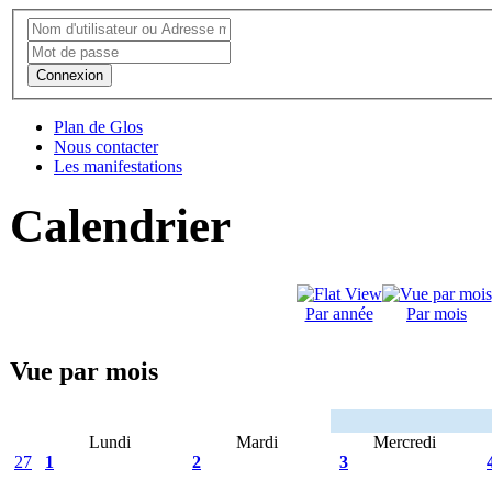
Connexion
Plan de Glos
Nous contacter
Les manifestations
Calendrier
Par année
Par mois
Vue par mois
Lundi
Mardi
Mercredi
27
1
2
3