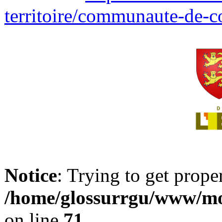
territoire/communaute-de-
Notice
: Trying to get prope
/home/glossurrgu/www/mod
on line
71