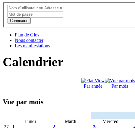
Connexion
Plan de Glos
Nous contacter
Les manifestations
Calendrier
Par année
Par mois
Vue par mois
Lundi
Mardi
Mercredi
27
1
2
3